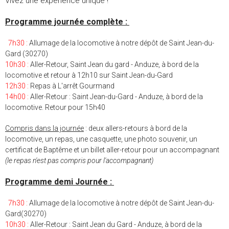
Vivez une expérience unique !
Programme journée complète :
7h30 :
Allumage de la locomotive à notre dépôt de
Saint Jean-
du-
G
ard
(30270)
10h30
:
Aller-Retour, Saint Jean du gard - Anduze, à bord de la
locomotive et retour à 12h10 sur
Saint Jean-
du-G
ard
12h30
:
Repas à L'arrêt Gourmand
14h00
:
Aller-Retour : Saint Jean-du-Gard - Anduze, à bord de la
locomotive. Retour pour 15h40
Compris dans la journée
:
deux allers-retours à bord de la
locomotive, un repas, une casquette, une photo souvenir, un
certificat de Baptême et un billet aller-retour pour un accompagnant
(le repas n'est pas compris pour l'accompagnant)
Programme
d
emi Journée :
7h30 :
Allumage de la locomotive à notre dépôt de
Saint Jean-
du-
G
ard
(30270)
10h30 :
Aller-Retour : Saint Jean du Gard - Anduze, à bord de la