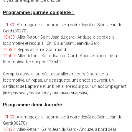
Vivez une expérience unique !
Programme journée complète :
7h30 :
Allumage de la locomotive à notre dépôt de
Saint Jean-
du-
G
ard
(30270)
10h30
:
Aller-Retour, Saint Jean du gard - Anduze, à bord de la
locomotive et retour à 12h10 sur
Saint Jean-
du-G
ard
12h30
:
Repas à L'arrêt Gourmand
14h00
:
Aller-Retour : Saint Jean-du-Gard - Anduze, à bord de la
locomotive. Retour pour 15h40
Compris dans la journée
:
deux allers-retours à bord de la
locomotive, un repas, une casquette, une photo souvenir, un
certificat de Baptême et un billet aller-retour pour un accompagnant
(le repas n'est pas compris pour l'accompagnant)
Programme
d
emi Journée :
7h30 :
Allumage de la locomotive à notre dépôt de
Saint Jean-
du-
G
ard
(30270)
10h30 :
Aller-Retour : Saint Jean du Gard - Anduze, à bord de la