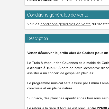
Dates d'Ouverture :
VENDREDI 21 AOÛT 2026
Conditions générales de vente
Voir les
conditions générales de vente
du prestat
Description
Venez découvrir le jardin clos de Corbes pour un
Le Train à Vapeur des Cévennes et la mairie de Corb
d’
Anduze à 19h30
. À bord de notre locomotive diese
assister à un concert de gospel en plein air.
Le programme musical sera assuré par Emma Lamadji
conviviale et en pleine nature.
Sur place, des planches apéritif et des boissons sero
Le retour à la gare d’Anduze est prévu
entre 22h30 